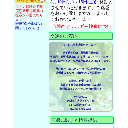
マイナ保険証で限
度額適用認定証の
提示が不要になり
ます
医療DX推進体制に
関するお知らせ
交通のご案内
にしむら耳鼻咽喉科クリニック
地下鉄谷町線・長堀鶴見緑地線
谷町六丁目駅 ①番出口上 ６階（エレベーターあり）
出口を右折すると、交差点角にビル入口があります。
地下鉄からエスカレーターをご利用の方は
⑥番出口より南へ横断されると正面です。
自動車でお越しの方
谷町六丁目交差点南東角のビル6階
（近隣にコインパーキング数カ所あり）
〒542-0012
大阪市中央区谷町6丁目
1-14谷町大治ビル6F
TEL:06-6761-0265
医療に関する情報提供