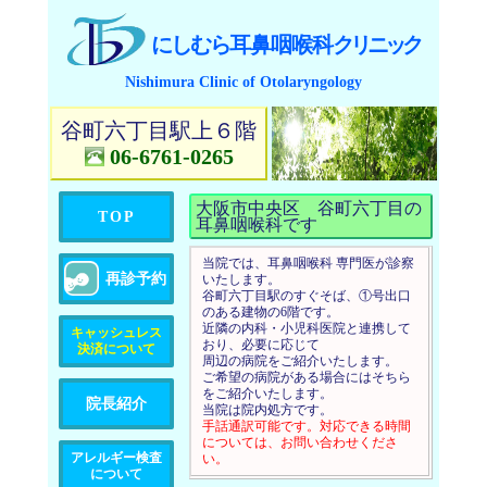
にしむら
耳鼻咽喉科
クリニック
Nishimura Clinic of Otolaryngology
谷町六丁目駅上６階
06-6761-0265
大阪市中央区 谷町六丁目の
TOP
耳鼻咽喉科です
当院では、耳鼻咽喉科 専門医が診察
再診予約
いたします。
谷町六丁目駅のすぐそば、①号出口
のある建物の6階です。
近隣の内科・小児科医院と連携して
キャッシュレス
おり、必要に応じて
決済について
周辺の病院をご紹介いたします。
ご希望の病院がある場合にはそちら
をご紹介いたします。
院長紹介
当院は院内処方です。
手話通訳可能です。対応できる時間
については、お問い合わせくださ
アレルギー検査
い。
について