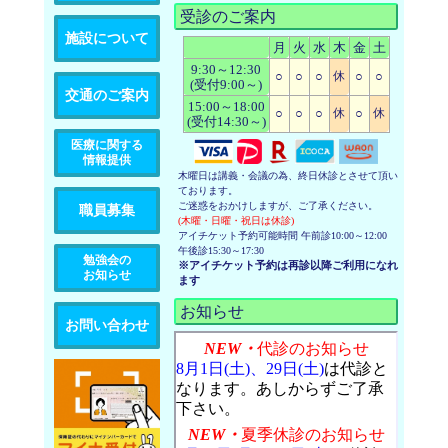
受診のご案内
施設について
月
火
水
木
金
土
9:30～12:30
○
○
○
休
○
○
(受付9:00～)
交通のご案内
15:00～18:00
○
○
○
休
○
休
(受付14:30～)
医療に関する
情報提供
木曜日は講義・会議の為、終日休診とさせて頂い
ております。
ご迷惑をおかけしますが、ご了承ください。
職員募集
(木曜・日曜・祝日は休診)
アイチケット予約可能時間 午前診10:00～12:00
午後診15:30～17:30
勉強会の
※アイチケット予約は再診以降ご利用になれ
お知らせ
ます
お知らせ
お問い合わせ