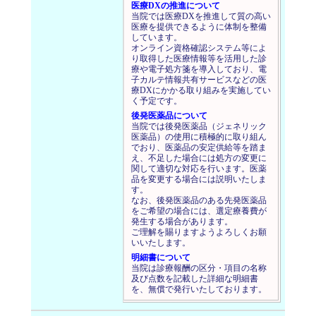
医療DXの推進について
当院では医療DXを推進して質の高い
医療を提供できるように体制を整備
しています。
オンライン資格確認システム等によ
り取得した医療情報等を活用した診
療や電子処方箋を導入しており、電
子カルテ情報共有サービスなどの医
療DXにかかる取り組みを実施してい
く予定です。
後発医薬品について
当院では後発医薬品（ジェネリック
医薬品）の使用に積極的に取り組ん
でおり、医薬品の安定供給等を踏ま
え、不足した場合には処方の変更に
関して適切な対応を行います。医薬
品を変更する場合には説明いたしま
す。
なお、後発医薬品のある先発医薬品
をご希望の場合には、選定療養費が
発生する場合があります。
ご理解を賜りますようよろしくお願
いいたします。
明細書について
当院は診療報酬の区分・項目の名称
及び点数を記載した詳細な明細書
を、無償で発行いたしております。