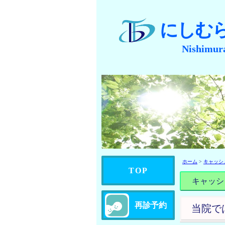
にしむ
Nishimura
ホーム
>
キャッシ
TOP
キャッシ
再診予約
当院で